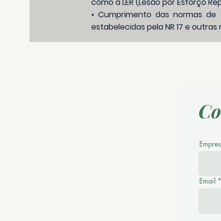
como a LER (Lesão por Esforço Re
• Cumprimento das normas de se
estabelecidas pela NR 17 e outras
Co
Empres
Email