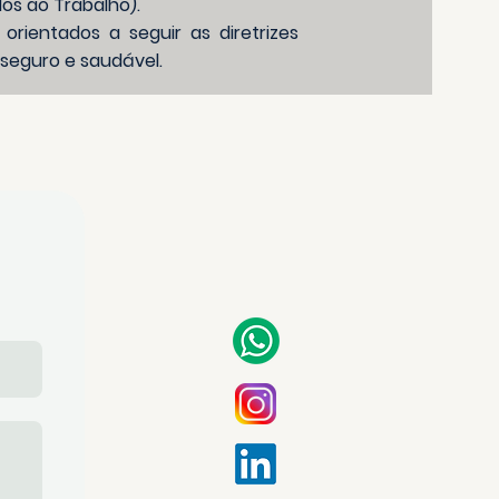
os ao Trabalho).
ientados a seguir as diretrizes
 seguro e saudável.