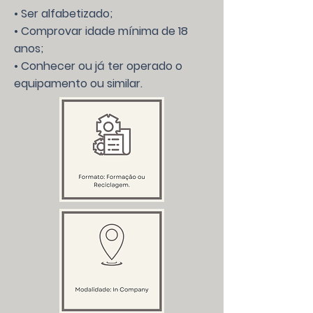
• Ser alfabetizado;
• Comprovar idade mínima de 18
anos;
• Conhecer ou já ter operado o
equipamento ou similar.