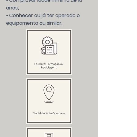
• Comprovar idade mínima de 18
anos;
• Conhecer ou já ter operado o
equipamento ou similar.