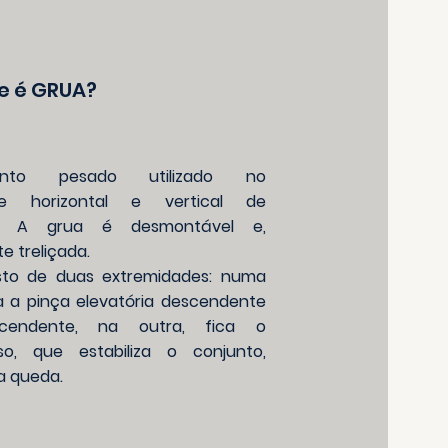
e é GRUA?
mento pesado utilizado no
rte horizontal e vertical de
is. A grua é desmontável e,
e treliçada.
to de duas extremidades: numa
ca a pinça elevatória descendente
cendente, na outra, fica o
so, que estabiliza o conjunto,
a queda.