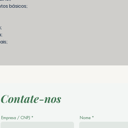
tos básicos;
;
;
ais;
Contate-nos
Empresa / CNPJ
Nome