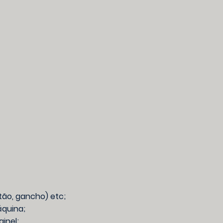
tão, gancho) etc;
áquina;
inel;