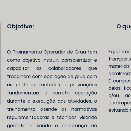
Objetivo:
O qu
Equipa
O Treinamento Operador de Grua tem
transpo
como objetivo instruir, conscientizar e
materia
capacitar os colaboradores que
geralment
trabalham com operação de grua com
É compos
as práticas, métodos e prevenções
delas, fi
fundamentais a correta operação
e/ou as
durante a execução das atividades, o
contrape
treinamento atende as normativas
evitando 
regulamentadoras e técnicas, visando
garantir a saúde e segurança do